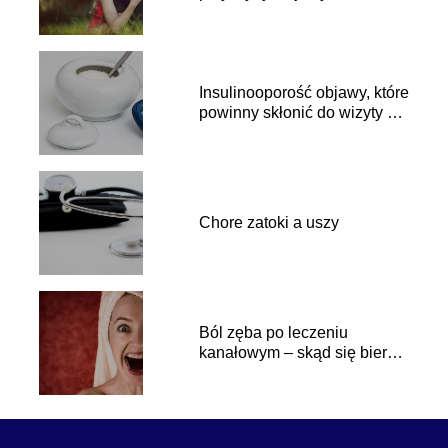
Insulinooporość objawy, które
powinny skłonić do wizyty u
lekarza
Chore zatoki a uszy
Ból zęba po leczeniu
kanałowym – skąd się bierze
i ile trwa? Jak sobie z nim
radzić?