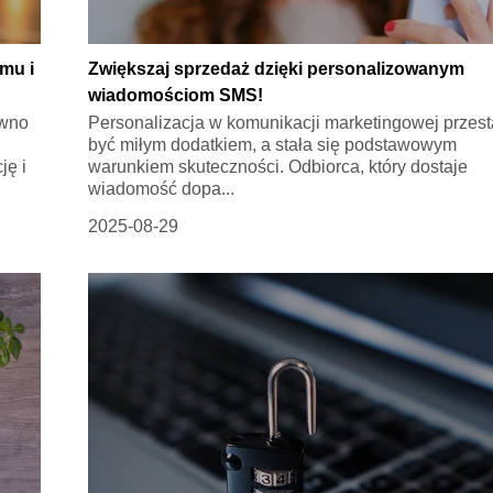
mu i
Zwiększaj sprzedaż dzięki personalizowanym
wiadomościom SMS!
ówno
Personalizacja w komunikacji marketingowej przest
być miłym dodatkiem, a stała się podstawowym
ję i
warunkiem skuteczności. Odbiorca, który dostaje
wiadomość dopa...
2025-08-29