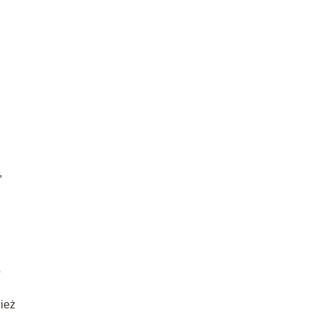
,
o
ież