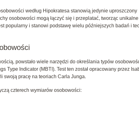
osobowości według Hipokratesa stanowią jedynie uproszczony
cechy osobowości mogą łączyć się i przeplatać, tworząc unikalne
st popularny i stanowi podstawę wielu późniejszych badań i teo
sobowości
ością, powstało wiele narzędzi do określania typów osobowośc
gs Type Indicator (MBTI). Test ten został opracowany przez Isa
li swoją pracę na teoriach Carla Junga.
otyczą czterech wymiarów osobowości: