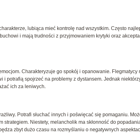
harakterze, lubiąca mieć kontrolę nad wszystkim. Często najle
wybuchowi i mają trudności z przyjmowaniem krytyki oraz akcepta
 emocjom. Charakteryzuje go spokój i opanowanie. Flegmatycy 
wi i potrafią spojrzeć na problemy z dystansem. Jednak niektórz
żać ich za leniwych.
rażliwy. Potrafi słuchać innych i poświęcać się pomaganiu. Moż
ym strategiem. Niestety, melancholik ma skłonność do popadani
spędza zbyt dużo czasu na rozmyślaniu o negatywnych aspekta