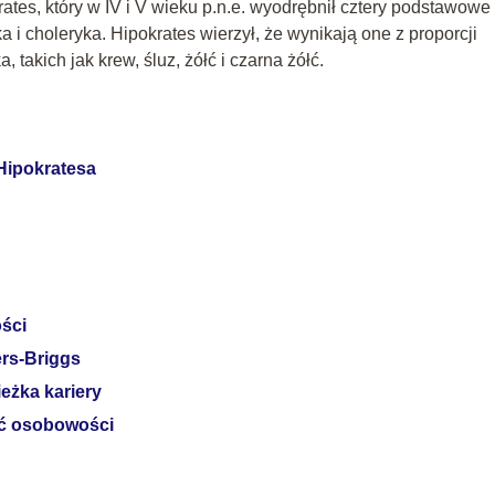
rates, który w IV i V wieku p.n.e. wyodrębnił cztery podstawowe
 i choleryka. Hipokrates wierzył, że wynikają one z proporcji
takich jak krew, śluz, żółć i czarna żółć.
Hipokratesa
ści
rs-Briggs
eżka kariery
ść osobowości