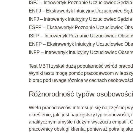
ISFJ – Introwertyk Poznanie Uczuciowiec Sędzia
ENFJ – Ekstrawertyk Intuicyjny Uczuciowiec Sęd
INFJ – Introwertyk Intuicyjny Uczuciowiec Sędzia
ESFP – Ekstrawertyk Poznanie Uczuciowiec Obs
ISFP – Introwertyk Poznanie Uczuciowiec Obser
ENFP – Ekstrawertyk Intuicyjny Uczuciowiec Obs
INFP – Introwertyk Intuicyjny Uczuciowiec Obser
Test MBTI zyskał dużą popularność wśród pracodaw
Wyniki testu mogą pomóc pracodawcom w lepszy
biorąc pod uwagę różnice w cechach osobowości
Różnorodność typów osobowości 
Wielu pracodawców interesuje się najczęściej w
określenie, jaki jest najczęstszy typ osobowości, 
analitycznym umyśle i dużym wyczuciu empatii. O
pracownicy obsługi klienta, ponieważ potrafią s