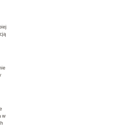
piej
cją
nie
y
e
a w
ch