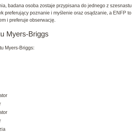
nia, badana osoba zostaje przypisana do jednego z szesnastu
yk preferujący poznanie i myślenie oraz osądzanie, a ENFP to
iem i preferuje obserwację.
tu Myers-Briggs
tu Myers-Briggs:
ator
r
ator
r
zia