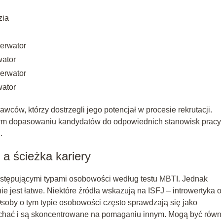
zia
erwator
wator
erwator
wator
ców, którzy dostrzegli jego potencjał w procesie rekrutacji.
m dopasowaniu kandydatów do odpowiednich stanowisk pracy
.
a ścieżka kariery
ystępującymi typami osobowości według testu MBTI. Jednak
nie jest łatwe. Niektóre źródła wskazują na ISFJ – introwertyka 
soby o tym typie osobowości często sprawdzają się jako
łuchać i są skoncentrowane na pomaganiu innym. Mogą być równ