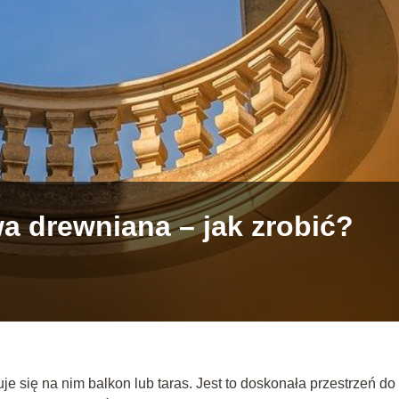
a drewniana – jak zrobić?
e się na nim balkon lub taras. Jest to doskonała przestrzeń do