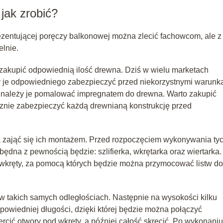
jak zrobić?
ezentującej poręczy balkonowej można zlecić fachowcom, ale z
lnie.
zakupić odpowiednią ilość drewna. Dziś w wielu marketach
y je odpowiedniego zabezpieczyć przed niekorzystnymi warunk
, należy je pomalować impregnatem do drewna. Warto zakupić
ecznie zabezpieczyć każdą drewnianą konstrukcję przed
 zająć się ich montażem. Przed rozpoczęciem wykonywania ty
ędna z pewnością będzie: szlifierka, wkrętarka oraz wiertarka.
wkręty, za pomocą których będzie można przymocować listw do
 w takich samych odległościach. Następnie na wysokości kilku
powiedniej długości, dzięki której będzie można połączyć
rcić otwory pod wkręty, a później całość skręcić. Po wykonaniu