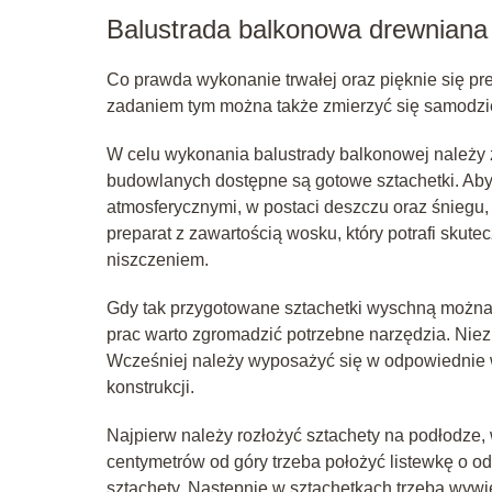
Balustrada balkonowa drewniana 
Co prawda wykonanie trwałej oraz pięknie się pr
zadaniem tym można także zmierzyć się samodzie
W celu wykonania balustrady balkonowej należy 
budowlanych dostępne są gotowe sztachetki. Ab
atmosferycznymi, w postaci deszczu oraz śniegu
preparat z zawartością wosku, który potrafi skut
niszczeniem.
Gdy tak przygotowane sztachetki wyschną można
prac warto zgromadzić potrzebne narzędzia. Niezb
Wcześniej należy wyposażyć się w odpowiednie 
konstrukcji.
Najpierw należy rozłożyć sztachety na podłodze,
centymetrów od góry trzeba położyć listewkę o od
sztachety. Następnie w sztachetkach trzeba wywie