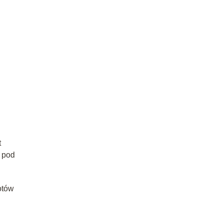
t
 pod
otów