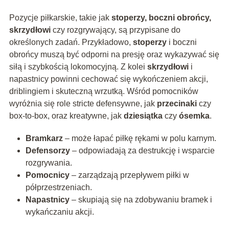
Pozycje piłkarskie, takie jak
stoperzy, boczni obrońcy,
skrzydłowi
czy rozgrywający, są przypisane do
określonych zadań. Przykładowo,
stoperzy
i boczni
obrońcy muszą być odporni na presję oraz wykazywać się
siłą i szybkością lokomocyjną. Z kolei
skrzydłowi
i
napastnicy powinni cechować się wykończeniem akcji,
driblingiem i skuteczną wrzutką. Wśród pomocników
wyróżnia się role stricte defensywne, jak
przecinaki
czy
box-to-box, oraz kreatywne, jak
dziesiątka
czy
ósemka
.
Bramkarz
– może łapać piłkę rękami w polu karnym.
Defensorzy
– odpowiadają za destrukcję i wsparcie
rozgrywania.
Pomocnicy
– zarządzają przepływem piłki w
półprzestrzeniach.
Napastnicy
– skupiają się na zdobywaniu bramek i
wykańczaniu akcji.