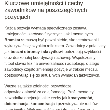
Kluczowe umiejętności i cechy
zawodników na poszczególnych
pozycjach
Każda pozycja wymaga specyficznego zestawu
umiejętności, zarówno fizycznych, jak i mentalnych.
Bramkarze
muszą być pewni siebie, skoncentrowani i
wykazywać się szybkim refleksem. Zawodnicy z pola, tacy
jak
boczni obrońcy
i
skrzydłowi
, potrzebują szybkości
oraz doskonałej koordynacji ruchowej. Współczesny
futbol stawia też na uniwersalność i adaptację, dlatego
zawodnicy często zmieniają pozycje w trakcie meczu,
dostosowując się do aktualnych wymagań taktycznych.
Ważne są także zdolności przywódcze i
odpowiedzialność za całą formację. Profil mentalny
zawodnika obejmuje takie cechy jak
kreatywność,
determinacja, koncentracja
i przewidywanie ruchów
przeciwnika. Wytrzymałość specjalna, siła/moc oraz