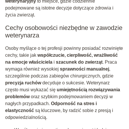
weterynaryjny
to miejsce, gdzie codziennie
podejmowane są istotne decyzje dotyczące zdrowia i
życia zwierząt.
Cechy osobowości niezbędne w zawodzie
weterynarza
Osoby myślące o tej profesji powinny posiadać rozwinięte
cechy, takie jak
współczucie, cierpliwość, wrażliwość
na emocje właściciela
i
szacunek do zwierząt
. Praca
wymaga również wysokiej
sprawności manualnej
,
szczególnie podczas zabiegów chirurgicznych, gdzie
precyzja ruchów
decyduje o sukcesie. Weterynarz
często musi wykazać się
umiejętnością rozwiązywania
problemów
oraz szybkim podejmowaniem decyzji w
nagłych przypadkach.
Odporność na stres i
elastyczność
są kluczowe, by radzić sobie z presją i
odpowiedzialnością.