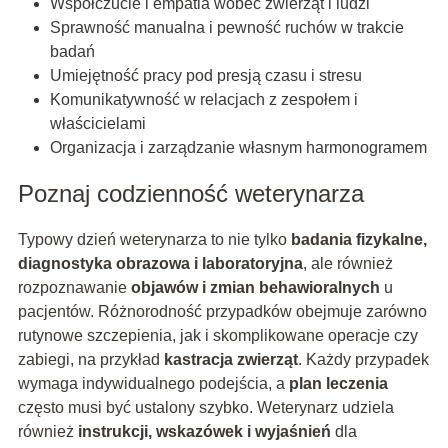
Współczucie i empatia wobec zwierząt i ludzi
Sprawność manualna i pewność ruchów w trakcie
badań
Umiejętność pracy pod presją czasu i stresu
Komunikatywność w relacjach z zespołem i
właścicielami
Organizacja i zarządzanie własnym harmonogramem
Poznaj codzienność weterynarza
Typowy dzień weterynarza to nie tylko
badania fizykalne,
diagnostyka obrazowa i laboratoryjna
, ale również
rozpoznawanie
objawów i zmian behawioralnych
u
pacjentów. Różnorodność przypadków obejmuje zarówno
rutynowe szczepienia, jak i skomplikowane operacje czy
zabiegi, na przykład
kastracja zwierząt
. Każdy przypadek
wymaga indywidualnego podejścia, a
plan leczenia
często musi być ustalony szybko. Weterynarz udziela
również
instrukcji, wskazówek i wyjaśnień
dla