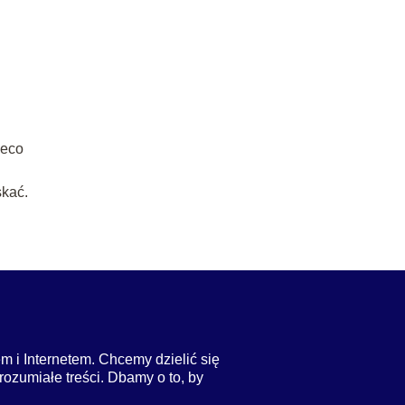
ieco
skać.
m i Internetem. Chcemy dzielić się
rozumiałe treści. Dbamy o to, by