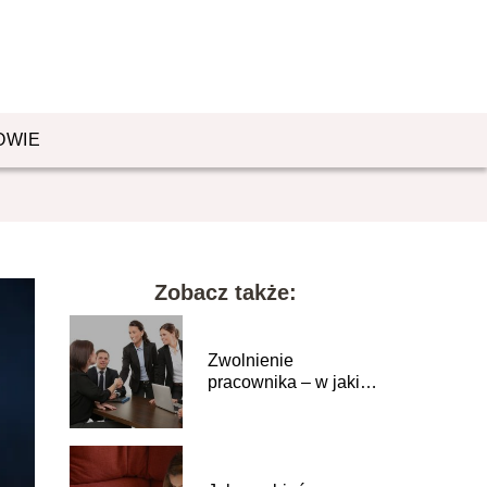
OWIE
Zobacz także:
Zwolnienie
pracownika – w jakich
sytuacjach jest
uzasadnione?