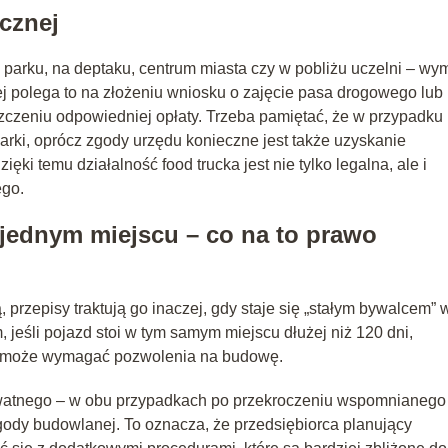
icznej
w parku, na deptaku, centrum miasta czy w pobliżu uczelni – w
ej polega to na złożeniu wniosku o zajęcie pasa drogowego lub
szczeniu odpowiedniej opłaty. Trzeba pamiętać, że w przypadku
arki, oprócz zgody urzędu konieczne jest także uzyskanie
ęki temu działalność food trucka jest nie tylko legalna, ale i
ego.
 jednym miejscu – co na to prawo
, przepisy traktują go inaczej, gdy staje się „stałym bywalcem” 
 jeśli pojazd stoi w tym samym miejscu dłużej niż 120 dni,
y i może wymagać pozwolenia na budowę.
rywatnego – w obu przypadkach po przekroczeniu wspomnianego
gody budowlanej. To oznacza, że przedsiębiorca planujący