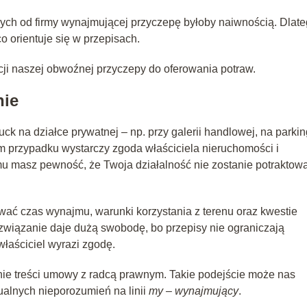
ych od firmy wynajmującej przyczepę byłoby naiwnością. Dlat
co orientuje się w przepisach.
cji naszej obwoźnej przyczepy do oferowania potraw.
nie
ruck na działce prywatnej – np. przy galerii handlowej, na parki
ym przypadku wystarczy zgoda właściciela nieruchomości i
u masz pewność, że Twoja działalność nie zostanie potraktow
ać czas wynajmu, warunki korzystania z terenu oraz kwestie
związanie daje dużą swobodę, bo przepisy nie ograniczają
właściciel wyrazi zgodę.
e treści umowy z radcą prawnym. Takie podejście może nas
alnych nieporozumień na linii
my – wynajmujący
.