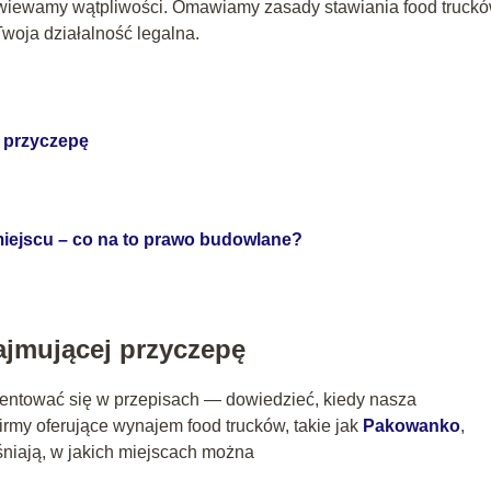
zwiewamy wątpliwości. Omawiamy zasady stawiania food truck
 Twoja działalność legalna.
j przyczepę
miejscu – co na to prawo budowlane?
najmującej przyczepę
entować się w przepisach — dowiedzieć, kiedy nasza
irmy oferujące wynajem food trucków, takie jak
Pakowanko
,
niają, w jakich miejscach można