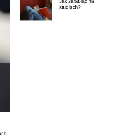
Jak zarabiać na
studiach?
ach