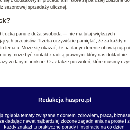
ć się z dodatkowymi procedurami, które są bardziej zbliżone do
iż sezonowej sprzedaży ulicznej.
ck?
od trucka panuje duża swoboda — nie ma tutaj większych
ujących przepisów. Trzeba oczywiście pamiętać, że za każdym
o tematu. Może się okazać, że na danym terenie obowiązują n
iony może być kontakt z radcą prawnym, który nas dokładnie
daży w danym punkcie. Oraz także pozwoleń, które musimy uzy
Redakcja haspro.pl
ją zgłębia tematy związane z domem, zdrowiem, pracą, biznese
zekładając nawet najbardziej złożone zagadnienia na proste i z
każdy znalazł tu praktyczne porady i inspiracje na co dzień.