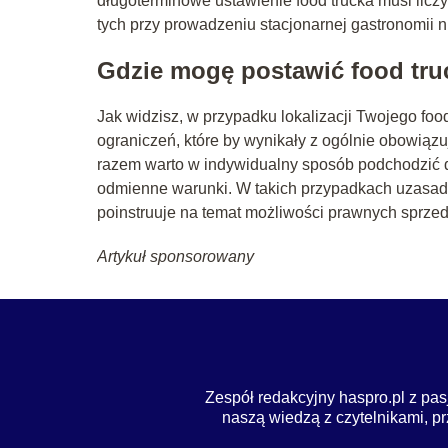
długoterminowe ustawienie food trucka musi liczy
tych przy prowadzeniu stacjonarnej gastronomii n
Gdzie mogę postawić food tru
Jak widzisz, w przypadku lokalizacji Twojego fo
ograniczeń, które by wynikały z ogólnie obowiąz
razem warto w indywidualny sposób podchodzić d
odmienne warunki. W takich przypadkach uzasadn
poinstruuje na temat możliwości prawnych sprze
Artykuł sponsorowany
Zespół redakcyjny haspro.pl z pas
naszą wiedzą z czytelnikami, pr