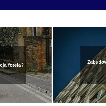
Zabudow
ja fotela?