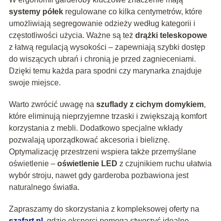
systemy półek
regulowane co kilka centymetrów, które
umożliwiają segregowanie odzieży według kategorii i
częstotliwości użycia. Ważne są też
drążki teleskopowe
z łatwą regulacją wysokości – zapewniają szybki dostęp
do wiszących ubrań i chronią je przed zagnieceniami.
Dzięki temu każda para spodni czy marynarka znajduje
swoje miejsce.
Warto zwrócić uwagę na
szuflady z cichym domykiem
,
które eliminują nieprzyjemne trzaski i zwiększają komfort
korzystania z mebli. Dodatkowo specjalne wkłady
pozwalają uporządkować akcesoria i bieliznę.
Optymalizację przestrzeni wspiera także przemyślane
oświetlenie –
oświetlenie LED
z czujnikiem ruchu ułatwia
wybór stroju, nawet gdy garderoba pozbawiona jest
naturalnego światła.
Zapraszamy do skorzystania z kompleksowej oferty na
szafart.pl
, gdzie eksperci pomogą stworzyć idealne