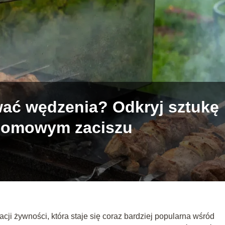
ać wędzenia? Odkryj sztukę
domowym zaciszu
ji żywności, która staje się coraz bardziej popularna wśród