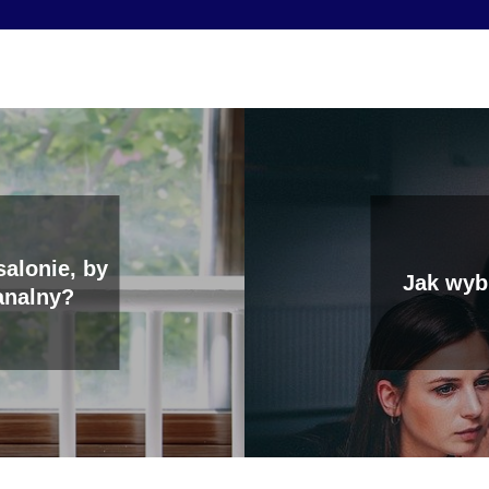
salonie, by
Jak wyb
analny?