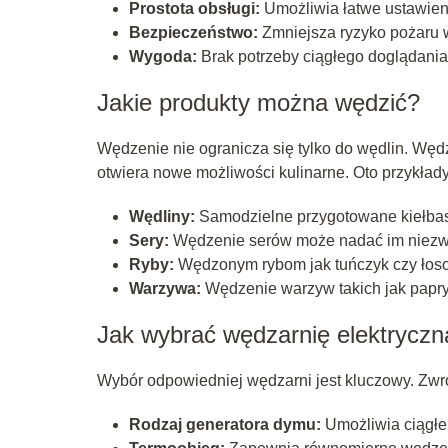
Prostota obsługi:
Umożliwia łatwe ustawieni
Bezpieczeństwo:
Zmniejsza ryzyko pożaru 
Wygoda:
Brak potrzeby ciągłego doglądani
Jakie produkty można wędzić?
Wędzenie nie ogranicza się tylko do wędlin. Węd
otwiera nowe możliwości kulinarne. Oto przykłady
Wędliny:
Samodzielne przygotowane kiełbas
Sery:
Wędzenie serów może nadać im niezwy
Ryby:
Wędzonym rybom jak tuńczyk czy łos
Warzywa:
Wędzenie warzyw takich jak papry
Jak wybrać wędzarnię elektryczn
Wybór odpowiedniej wędzarni jest kluczowy. Zw
Rodzaj generatora dymu:
Umożliwia ciągłe