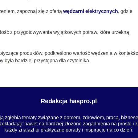
eniem, zapoznaj się z ofertą
wędzarni elektrycznych
, gdzie
adość z przygotowywania wyjątkowych potraw, które urzekną
otyczące produktów, podkreślono wartość wędzenia w kontekśc
y była bardziej przystępna dla czytelnika.
Redakcja haspro.pl
ją zgłębia tematy związane z domem, zdrowiem, pracą, biznese
zekładając nawet najbardziej złożone zagadnienia na proste i z
każdy znalazł tu praktyczne porady i inspiracje na co dzień.