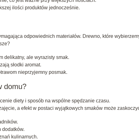
, co jest ważne przy większych ilościach.
zej ilości produktów jednocześnie.
 wymagająca odpowiednich materiałów. Drewno, które wybierzem
psze?
 delikatny, ale wyrazisty smak.
ają słodki aromat.
trawom nieprzyjemny posmak.
 w domu?
enie diety i sposób na wspólne spędzanie czasu.
ajęcie, a efekt w postaci wyjątkowych smaków może zaskoczy
adników.
 dodatków.
nań kulinarnych.