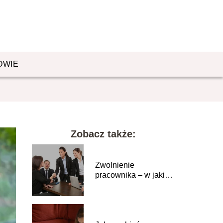
OWIE
Zobacz także:
Zwolnienie
pracownika – w jakich
sytuacjach jest
uzasadnione?