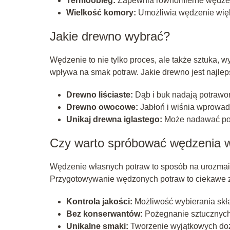
Termoobieg:
Zapewnia równomierne wędzenie
Wielkość komory:
Umożliwia wędzenie więks
Jakie drewno wybrać?
Wędzenie to nie tylko proces, ale także sztuka,
wpływa na smak potraw. Jakie drewno jest najle
Drewno liściaste:
Dąb i buk nadają potrawom
Drewno owocowe:
Jabłoń i wiśnia wprowadz
Unikaj drewna iglastego:
Może nadawać po
Czy warto spróbować wędzenia
Wędzenie własnych potraw to sposób na urozmaic
Przygotowywanie wędzonych potraw to ciekawe z
Kontrola jakości:
Możliwość wybierania skł
Bez konserwantów:
Pożegnanie sztucznych
Unikalne smaki:
Tworzenie wyjątkowych doz